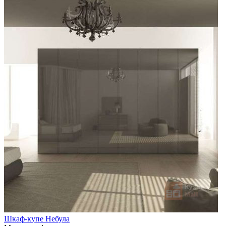
Шкаф-купе Небула