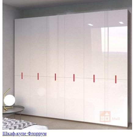
Шкаф-купе Флоррум