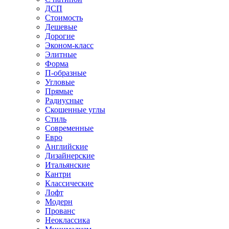
ДСП
Стоимость
Дешевые
Дорогие
Эконом-класс
Элитные
Форма
П-образные
Угловые
Прямые
Радиусные
Скошенные углы
Стиль
Современные
Евро
Английские
Дизайнерские
Итальянские
Кантри
Классические
Лофт
Модерн
Прованс
Неоклассика