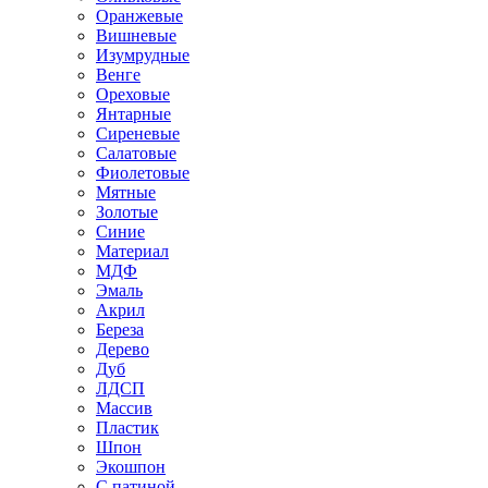
Оранжевые
Вишневые
Изумрудные
Венге
Ореховые
Янтарные
Сиреневые
Салатовые
Фиолетовые
Мятные
Золотые
Синие
Материал
МДФ
Эмаль
Акрил
Береза
Дерево
Дуб
ЛДСП
Массив
Пластик
Шпон
Экошпон
С патиной