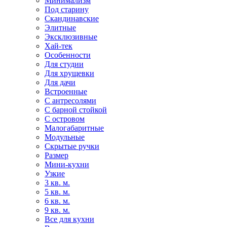
Минимализм
Под старину
Скандинавские
Элитные
Эксклюзивные
Хай-тек
Особенности
Для студии
Для хрущевки
Для дачи
Встроенные
С антресолями
С барной стойкой
С островом
Малогабаритные
Модульные
Скрытые ручки
Размер
Мини-кухни
Узкие
3 кв. м.
5 кв. м.
6 кв. м.
9 кв. м.
Все для кухни