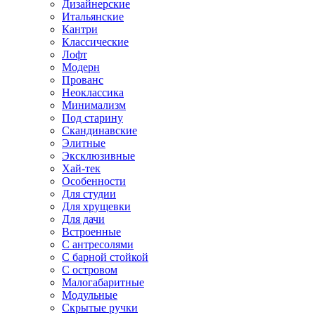
Дизайнерские
Итальянские
Кантри
Классические
Лофт
Модерн
Прованс
Неоклассика
Минимализм
Под старину
Скандинавские
Элитные
Эксклюзивные
Хай-тек
Особенности
Для студии
Для хрущевки
Для дачи
Встроенные
С антресолями
С барной стойкой
С островом
Малогабаритные
Модульные
Скрытые ручки