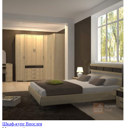
Шкаф-купе Виослея