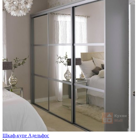
Шкаф-купе Адельфос