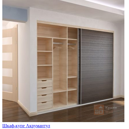
Шкаф-купе Акрумантул