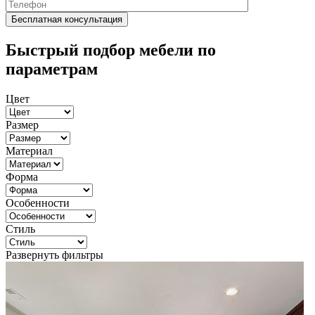
Быстрый подбор мебели по
параметрам
Цвет
Размер
Материал
Форма
Особенности
Стиль
Развернуть фильтры