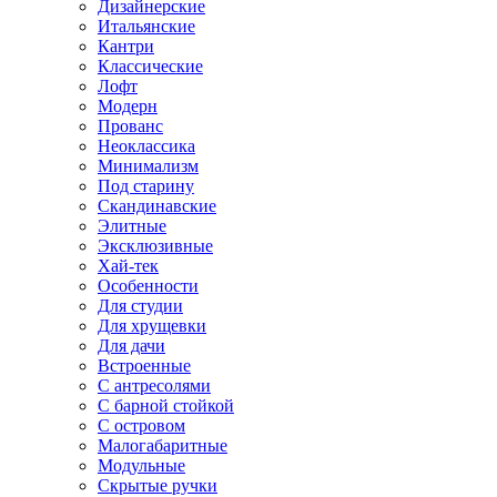
Дизайнерские
Итальянские
Кантри
Классические
Лофт
Модерн
Прованс
Неоклассика
Минимализм
Под старину
Скандинавские
Элитные
Эксклюзивные
Хай-тек
Особенности
Для студии
Для хрущевки
Для дачи
Встроенные
С антресолями
С барной стойкой
С островом
Малогабаритные
Модульные
Скрытые ручки