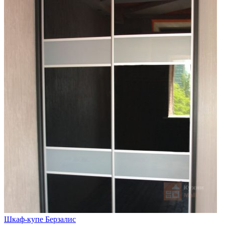
Шкаф-купе Берзалис