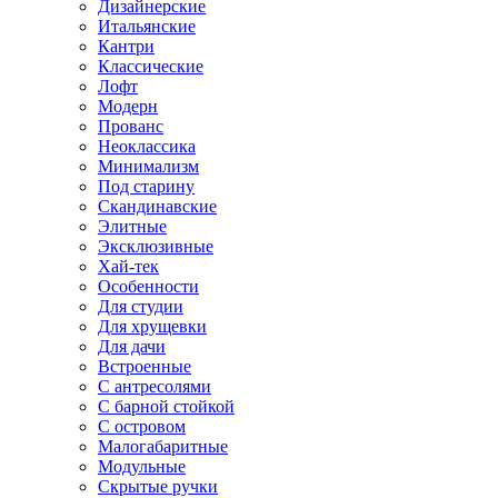
Дизайнерские
Итальянские
Кантри
Классические
Лофт
Модерн
Прованс
Неоклассика
Минимализм
Под старину
Скандинавские
Элитные
Эксклюзивные
Хай-тек
Особенности
Для студии
Для хрущевки
Для дачи
Встроенные
С антресолями
С барной стойкой
С островом
Малогабаритные
Модульные
Скрытые ручки