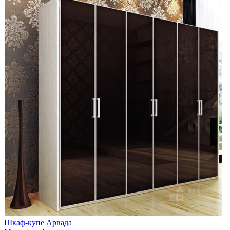
Шкаф-купе Арвада