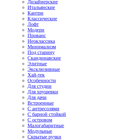
Дизайнерские
Итальянские
Кантри
Классические
Лофт
Модерн
Прованс
Неоклассика
Минимализм
Под старину
Скандинавские
Элитные
Эксклюзивные
Хай-тек
Особенности
Для студии
Для хрущевки
Для дачи
Встроенные
С антресолями
С барной стойкой
С островом
Малогабаритные
Модульные
Скрытые ручки