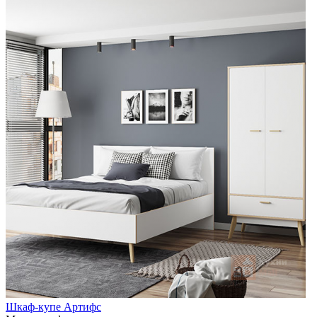
Шкаф-купе Артифс