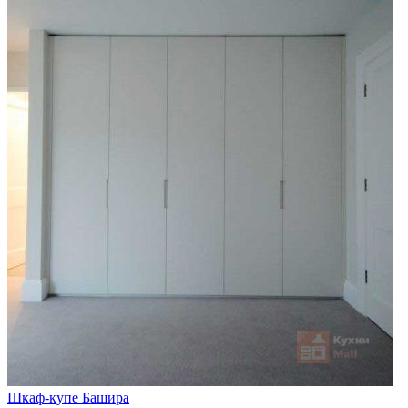
Шкаф-купе Башира