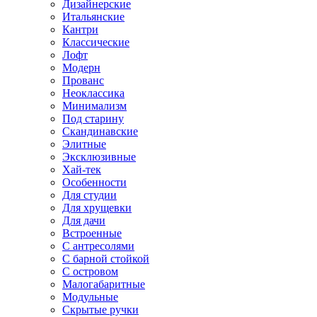
Дизайнерские
Итальянские
Кантри
Классические
Лофт
Модерн
Прованс
Неоклассика
Минимализм
Под старину
Скандинавские
Элитные
Эксклюзивные
Хай-тек
Особенности
Для студии
Для хрущевки
Для дачи
Встроенные
С антресолями
С барной стойкой
С островом
Малогабаритные
Модульные
Скрытые ручки