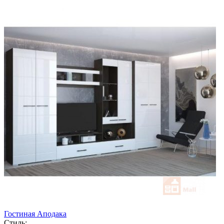
Гостиная Аподака
Стиль: