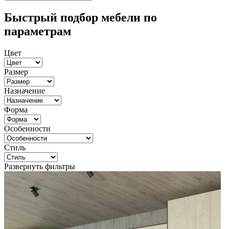
Быстрый подбор мебели по
параметрам
Цвет
Размер
Назначение
Форма
Особенности
Стиль
Развернуть фильтры