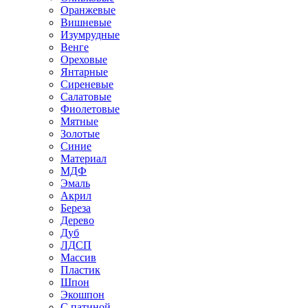
Оранжевые
Вишневые
Изумрудные
Венге
Ореховые
Янтарные
Сиреневые
Салатовые
Фиолетовые
Мятные
Золотые
Синие
Материал
МДФ
Эмаль
Акрил
Береза
Дерево
Дуб
ЛДСП
Массив
Пластик
Шпон
Экошпон
С патиной