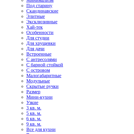
Минимализм
Под старину
Скандинавские
Элитные
Эксклюзивные
Хай-тек
Особенности
Для студии
Для хрущевки
Для дачи
Встроенные
С антресолями
С барной стойкой
С островом
Малогабаритные
Модульные
Скрытые ручки
Размер
Мини-кухни
Узкие
3 кв. м.
5 кв. м.
6 кв. м.
9 кв. м.
Все для кухни