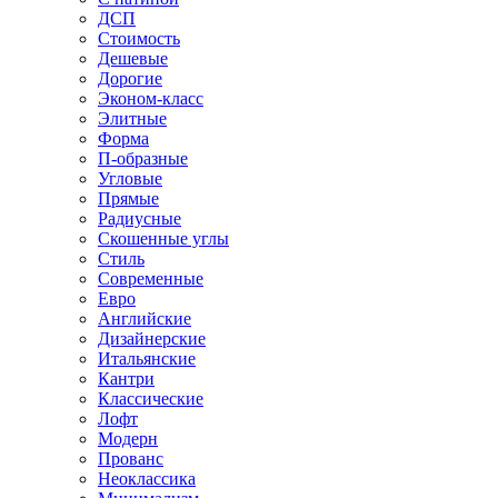
ДСП
Стоимость
Дешевые
Дорогие
Эконом-класс
Элитные
Форма
П-образные
Угловые
Прямые
Радиусные
Скошенные углы
Стиль
Современные
Евро
Английские
Дизайнерские
Итальянские
Кантри
Классические
Лофт
Модерн
Прованс
Неоклассика