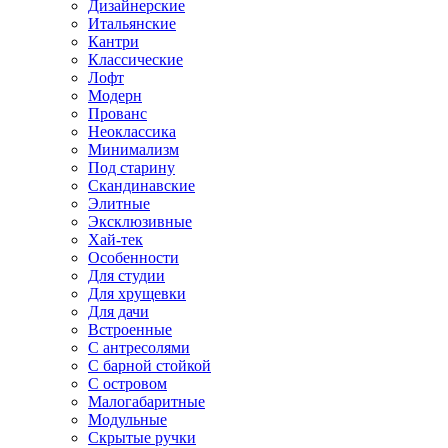
Дизайнерские
Итальянские
Кантри
Классические
Лофт
Модерн
Прованс
Неоклассика
Минимализм
Под старину
Скандинавские
Элитные
Эксклюзивные
Хай-тек
Особенности
Для студии
Для хрущевки
Для дачи
Встроенные
С антресолями
С барной стойкой
С островом
Малогабаритные
Модульные
Скрытые ручки