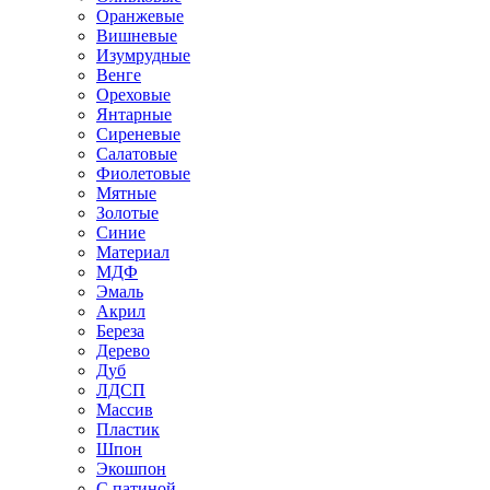
Оранжевые
Вишневые
Изумрудные
Венге
Ореховые
Янтарные
Сиреневые
Салатовые
Фиолетовые
Мятные
Золотые
Синие
Материал
МДФ
Эмаль
Акрил
Береза
Дерево
Дуб
ЛДСП
Массив
Пластик
Шпон
Экошпон
С патиной