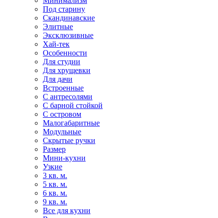
Минимализм
Под старину
Скандинавские
Элитные
Эксклюзивные
Хай-тек
Особенности
Для студии
Для хрущевки
Для дачи
Встроенные
С антресолями
С барной стойкой
С островом
Малогабаритные
Модульные
Скрытые ручки
Размер
Мини-кухни
Узкие
3 кв. м.
5 кв. м.
6 кв. м.
9 кв. м.
Все для кухни