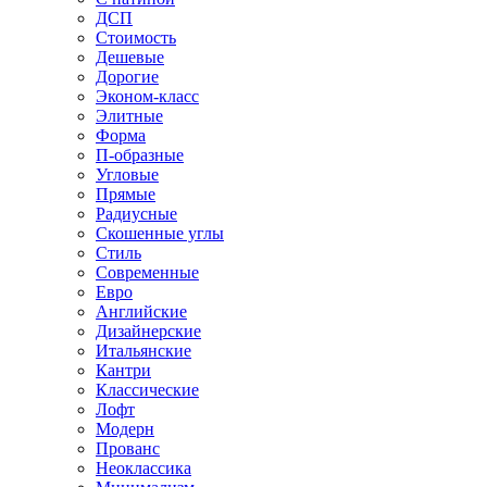
ДСП
Стоимость
Дешевые
Дорогие
Эконом-класс
Элитные
Форма
П-образные
Угловые
Прямые
Радиусные
Скошенные углы
Стиль
Современные
Евро
Английские
Дизайнерские
Итальянские
Кантри
Классические
Лофт
Модерн
Прованс
Неоклассика