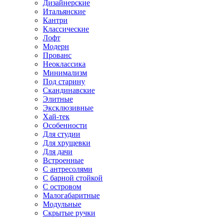
Дизайнерские
Итальянские
Кантри
Классические
Лофт
Модерн
Прованс
Неоклассика
Минимализм
Под старину
Скандинавские
Элитные
Эксклюзивные
Хай-тек
Особенности
Для студии
Для хрущевки
Для дачи
Встроенные
С антресолями
С барной стойкой
С островом
Малогабаритные
Модульные
Скрытые ручки