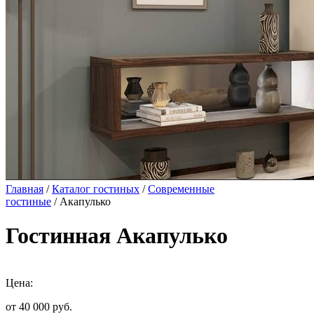
Главная
/
Каталог гостиных
/
Современные
гостиные
/ Акапулько
Гостинная Акапулько
Цена:
от 40 000
руб.