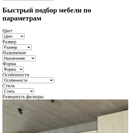
Быстрый подбор мебели по
параметрам
Цвет
Размер
Назначение
Форма
Особенности
Стиль
Развернуть фильтры