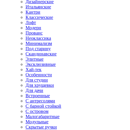
Дизайнерские
Итальянские
Кантри
Классические
Лофт
Модерн
Прованс
Неоклассика
Минимализм
Под старину
Скандинавские
Элитные
Эксклюзивные
Хай-тек
Особенности
Для студии
Для хрущевки
Для дачи
Встроенные
С антресолями
С барной стойкой
С островом
Малогабаритные
Модульные
Скрытые ручки