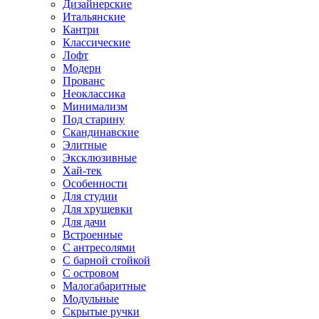
Дизайнерские
Итальянские
Кантри
Классические
Лофт
Модерн
Прованс
Неоклассика
Минимализм
Под старину
Скандинавские
Элитные
Эксклюзивные
Хай-тек
Особенности
Для студии
Для хрущевки
Для дачи
Встроенные
С антресолями
С барной стойкой
С островом
Малогабаритные
Модульные
Скрытые ручки