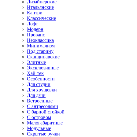
Дизайнерские
Итальянские
Кантри
Классические
Лофт
Модерн
Прованс
Неоклассика
Минимализм
Под старину
Скандинавские
Элитные
Эксклюзивные
Хай-тек
Особенности
Для студии
Для хрущевки
Для дачи
Встроенные
С антресолями
С барной стойкой
С островом
Малогабаритные
Модульные
Скрытые ручки