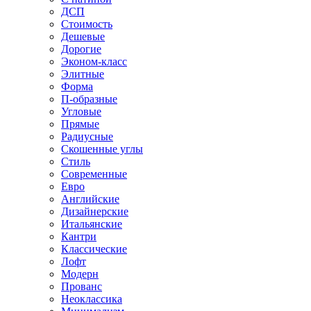
ДСП
Стоимость
Дешевые
Дорогие
Эконом-класс
Элитные
Форма
П-образные
Угловые
Прямые
Радиусные
Скошенные углы
Стиль
Современные
Евро
Английские
Дизайнерские
Итальянские
Кантри
Классические
Лофт
Модерн
Прованс
Неоклассика