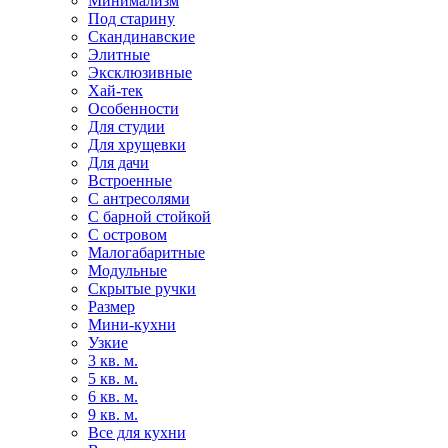
Минимализм
Под старину
Скандинавские
Элитные
Эксклюзивные
Хай-тек
Особенности
Для студии
Для хрущевки
Для дачи
Встроенные
С антресолями
С барной стойкой
С островом
Малогабаритные
Модульные
Скрытые ручки
Размер
Мини-кухни
Узкие
3 кв. м.
5 кв. м.
6 кв. м.
9 кв. м.
Все для кухни