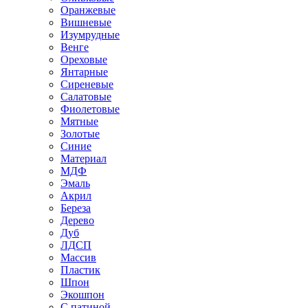
Оранжевые
Вишневые
Изумрудные
Венге
Ореховые
Янтарные
Сиреневые
Салатовые
Фиолетовые
Мятные
Золотые
Синие
Материал
МДФ
Эмаль
Акрил
Береза
Дерево
Дуб
ЛДСП
Массив
Пластик
Шпон
Экошпон
С патиной