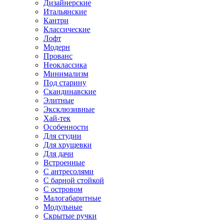
Дизайнерские
Итальянские
Кантри
Классические
Лофт
Модерн
Прованс
Неоклассика
Минимализм
Под старину
Скандинавские
Элитные
Эксклюзивные
Хай-тек
Особенности
Для студии
Для хрущевки
Для дачи
Встроенные
С антресолями
С барной стойкой
С островом
Малогабаритные
Модульные
Скрытые ручки