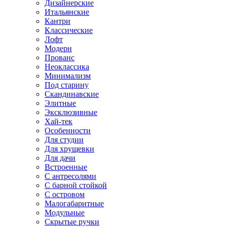
Дизайнерские
Итальянские
Кантри
Классические
Лофт
Модерн
Прованс
Неоклассика
Минимализм
Под старину
Скандинавские
Элитные
Эксклюзивные
Хай-тек
Особенности
Для студии
Для хрущевки
Для дачи
Встроенные
С антресолями
С барной стойкой
С островом
Малогабаритные
Модульные
Скрытые ручки