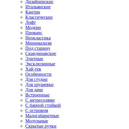
Дизайнерские
Итальянские
Кантри
Классические
Лофт
Модерн
Прованс
Неоклассика
Минимализм
Под старину
Скандинавские
Элитные
Эксклюзивные
Хай-тек
Особенности
Для студии
Для хрущевки
Для дачи
Встроенные
С антресолями
С барной стойкой
С островом
Малогабаритные
Модульные
Скрытые ручки