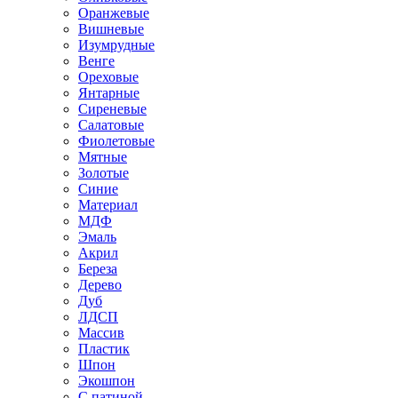
Оранжевые
Вишневые
Изумрудные
Венге
Ореховые
Янтарные
Сиреневые
Салатовые
Фиолетовые
Мятные
Золотые
Синие
Материал
МДФ
Эмаль
Акрил
Береза
Дерево
Дуб
ЛДСП
Массив
Пластик
Шпон
Экошпон
С патиной