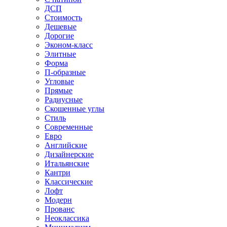
ДСП
Стоимость
Дешевые
Дорогие
Эконом-класс
Элитные
Форма
П-образные
Угловые
Прямые
Радиусные
Скошенные углы
Стиль
Современные
Евро
Английские
Дизайнерские
Итальянские
Кантри
Классические
Лофт
Модерн
Прованс
Неоклассика