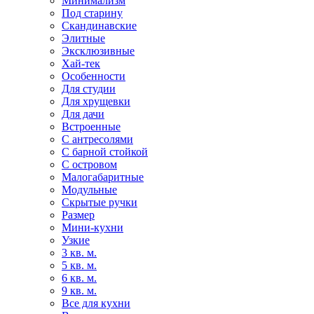
Минимализм
Под старину
Скандинавские
Элитные
Эксклюзивные
Хай-тек
Особенности
Для студии
Для хрущевки
Для дачи
Встроенные
С антресолями
С барной стойкой
С островом
Малогабаритные
Модульные
Скрытые ручки
Размер
Мини-кухни
Узкие
3 кв. м.
5 кв. м.
6 кв. м.
9 кв. м.
Все для кухни