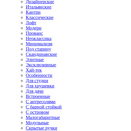
Дизайнерские
Итальянские
Кантри
Классические
Лофт
Модерн
Прованс
Неоклассика
Минимализм
Под старину
Скандинавские
Элитные
Эксклюзивные
Хай-тек
Особенности
Для студии
Для хрущевки
Для дачи
Встроенные
С антресолями
С барной стойкой
С островом
Малогабаритные
Модульные
Скрытые ручки