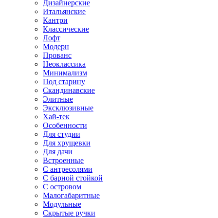
Дизайнерские
Итальянские
Кантри
Классические
Лофт
Модерн
Прованс
Неоклассика
Минимализм
Под старину
Скандинавские
Элитные
Эксклюзивные
Хай-тек
Особенности
Для студии
Для хрущевки
Для дачи
Встроенные
С антресолями
С барной стойкой
С островом
Малогабаритные
Модульные
Скрытые ручки