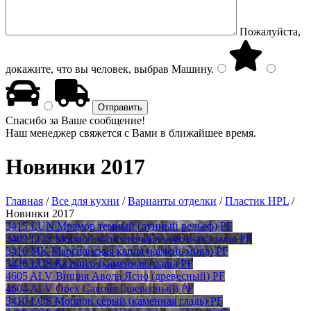
Пожалуйста,
докажите, что вы человек, выбрав
Машину
.
Спасибо за Ваше сообщение!
Наш менеджер свяжется с Вами в ближайшее время.
Новинки 2017
Главная
/
Все для кухни
/
Варианты отделки
/
Пластик HPL
/
Новинки 2017
3415 LUN Мрамор темный (лунный рельеф) PF
3409 LOS Морион коричневый (каменная гладь) PF
3416 MK Марсианская капля (камень мика) PF
3420 LOS Калипсо (каменная гладь) PF
4605 ALV Вишня Авола Ясно (древесный) PF
4604 ALV Орех Савойя (древесный) PF
3410 LOS Морион серый (каменная гладь) PF