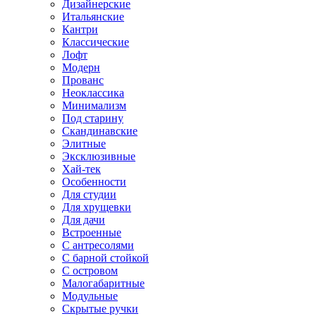
Дизайнерские
Итальянские
Кантри
Классические
Лофт
Модерн
Прованс
Неоклассика
Минимализм
Под старину
Скандинавские
Элитные
Эксклюзивные
Хай-тек
Особенности
Для студии
Для хрущевки
Для дачи
Встроенные
С антресолями
С барной стойкой
С островом
Малогабаритные
Модульные
Скрытые ручки