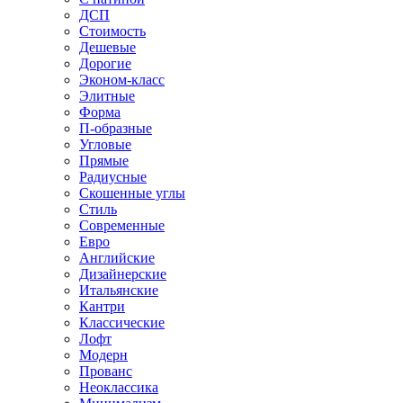
ДСП
Стоимость
Дешевые
Дорогие
Эконом-класс
Элитные
Форма
П-образные
Угловые
Прямые
Радиусные
Скошенные углы
Стиль
Современные
Евро
Английские
Дизайнерские
Итальянские
Кантри
Классические
Лофт
Модерн
Прованс
Неоклассика