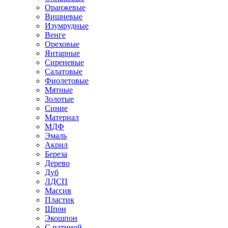
Оранжевые
Вишневые
Изумрудные
Венге
Ореховые
Янтарные
Сиреневые
Салатовые
Фиолетовые
Мятные
Золотые
Синие
Материал
МДФ
Эмаль
Акрил
Береза
Дерево
Дуб
ЛДСП
Массив
Пластик
Шпон
Экошпон
С патиной