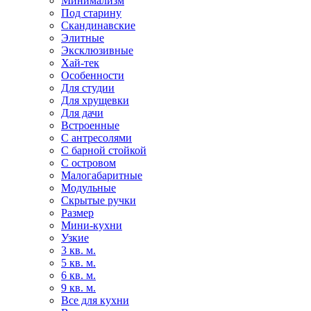
Минимализм
Под старину
Скандинавские
Элитные
Эксклюзивные
Хай-тек
Особенности
Для студии
Для хрущевки
Для дачи
Встроенные
С антресолями
С барной стойкой
С островом
Малогабаритные
Модульные
Скрытые ручки
Размер
Мини-кухни
Узкие
3 кв. м.
5 кв. м.
6 кв. м.
9 кв. м.
Все для кухни