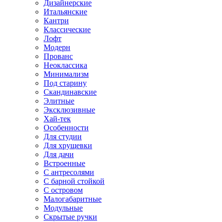
Дизайнерские
Итальянские
Кантри
Классические
Лофт
Модерн
Прованс
Неоклассика
Минимализм
Под старину
Скандинавские
Элитные
Эксклюзивные
Хай-тек
Особенности
Для студии
Для хрущевки
Для дачи
Встроенные
С антресолями
С барной стойкой
С островом
Малогабаритные
Модульные
Скрытые ручки