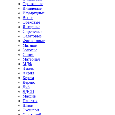
Оранжевые
Вишневые
Изумрудные
Венге
Ореховые
Янтарные
Сиреневые
Салатовые
Фиолетовые
Мятные
Золотые
Синие
Материал
МДФ
Эмаль
Акрил
Береза
Дерево
Дуб
ЛДСП
Массив
Пластик
Шпон
Экошпон
С патиной