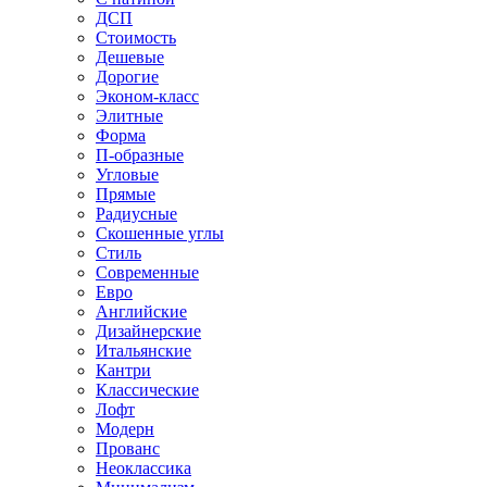
ДСП
Стоимость
Дешевые
Дорогие
Эконом-класс
Элитные
Форма
П-образные
Угловые
Прямые
Радиусные
Скошенные углы
Стиль
Современные
Евро
Английские
Дизайнерские
Итальянские
Кантри
Классические
Лофт
Модерн
Прованс
Неоклассика