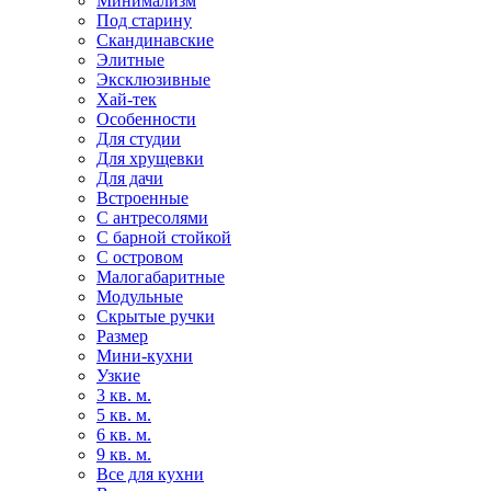
Минимализм
Под старину
Скандинавские
Элитные
Эксклюзивные
Хай-тек
Особенности
Для студии
Для хрущевки
Для дачи
Встроенные
С антресолями
С барной стойкой
С островом
Малогабаритные
Модульные
Скрытые ручки
Размер
Мини-кухни
Узкие
3 кв. м.
5 кв. м.
6 кв. м.
9 кв. м.
Все для кухни