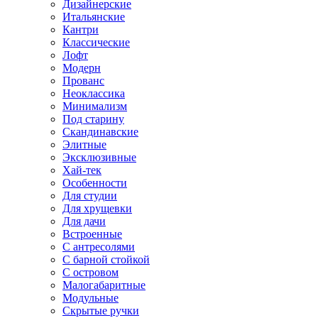
Дизайнерские
Итальянские
Кантри
Классические
Лофт
Модерн
Прованс
Неоклассика
Минимализм
Под старину
Скандинавские
Элитные
Эксклюзивные
Хай-тек
Особенности
Для студии
Для хрущевки
Для дачи
Встроенные
С антресолями
С барной стойкой
С островом
Малогабаритные
Модульные
Скрытые ручки