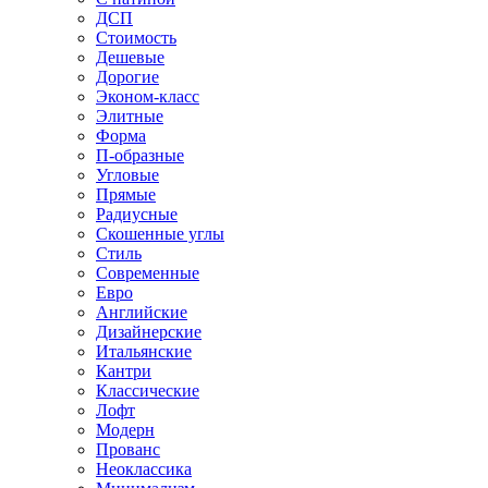
ДСП
Стоимость
Дешевые
Дорогие
Эконом-класс
Элитные
Форма
П-образные
Угловые
Прямые
Радиусные
Скошенные углы
Стиль
Современные
Евро
Английские
Дизайнерские
Итальянские
Кантри
Классические
Лофт
Модерн
Прованс
Неоклассика