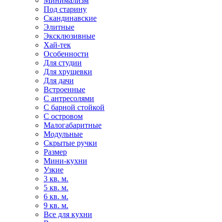
Минимализм
Под старину
Скандинавские
Элитные
Эксклюзивные
Хай-тек
Особенности
Для студии
Для хрущевки
Для дачи
Встроенные
С антресолями
С барной стойкой
С островом
Малогабаритные
Модульные
Скрытые ручки
Размер
Мини-кухни
Узкие
3 кв. м.
5 кв. м.
6 кв. м.
9 кв. м.
Все для кухни