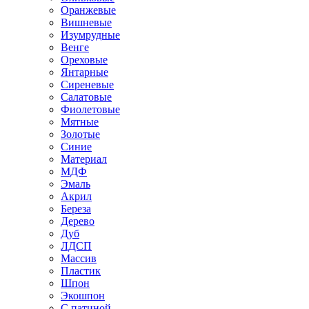
Оранжевые
Вишневые
Изумрудные
Венге
Ореховые
Янтарные
Сиреневые
Салатовые
Фиолетовые
Мятные
Золотые
Синие
Материал
МДФ
Эмаль
Акрил
Береза
Дерево
Дуб
ЛДСП
Массив
Пластик
Шпон
Экошпон
С патиной