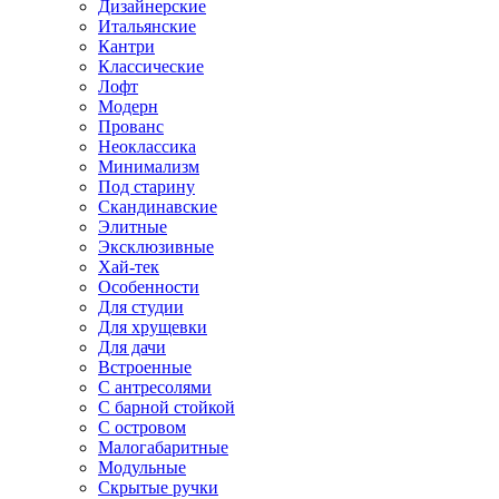
Дизайнерские
Итальянские
Кантри
Классические
Лофт
Модерн
Прованс
Неоклассика
Минимализм
Под старину
Скандинавские
Элитные
Эксклюзивные
Хай-тек
Особенности
Для студии
Для хрущевки
Для дачи
Встроенные
С антресолями
С барной стойкой
С островом
Малогабаритные
Модульные
Скрытые ручки