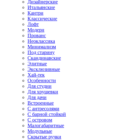
Дизайнерские
Итальянские
Кантри
Классические
Лофт
Модерн
Прованс
Неоклассика
Минимализм
Под старину
Скандинавские
Элитные
Эксклюзивные
Хай-тек
Особенности
Для студии
Для хрущевки
Для дачи
Встроенные
С антресолями
С барной стойкой
С островом
Малогабаритные
Модульные
Скрытые ручки