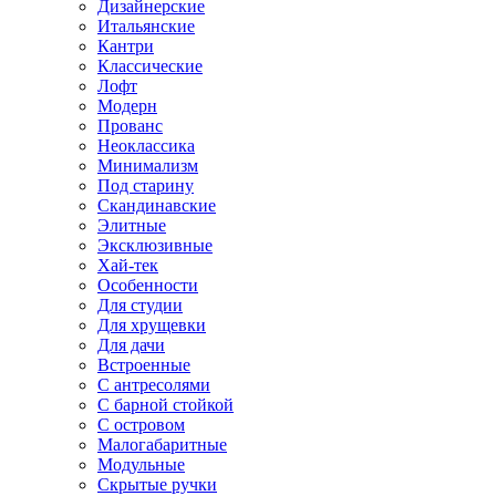
Дизайнерские
Итальянские
Кантри
Классические
Лофт
Модерн
Прованс
Неоклассика
Минимализм
Под старину
Скандинавские
Элитные
Эксклюзивные
Хай-тек
Особенности
Для студии
Для хрущевки
Для дачи
Встроенные
С антресолями
С барной стойкой
С островом
Малогабаритные
Модульные
Скрытые ручки