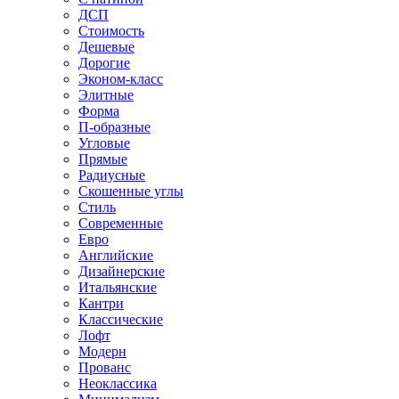
ДСП
Стоимость
Дешевые
Дорогие
Эконом-класс
Элитные
Форма
П-образные
Угловые
Прямые
Радиусные
Скошенные углы
Стиль
Современные
Евро
Английские
Дизайнерские
Итальянские
Кантри
Классические
Лофт
Модерн
Прованс
Неоклассика