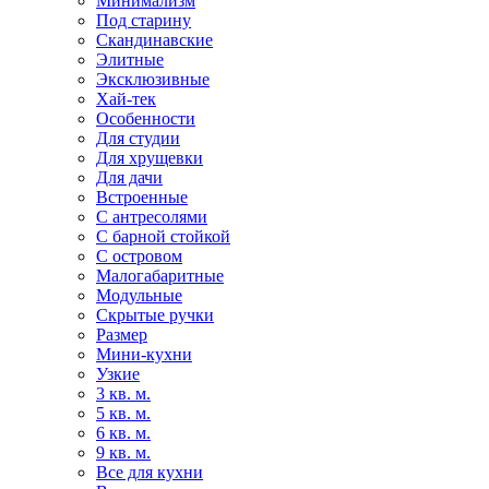
Минимализм
Под старину
Скандинавские
Элитные
Эксклюзивные
Хай-тек
Особенности
Для студии
Для хрущевки
Для дачи
Встроенные
С антресолями
С барной стойкой
С островом
Малогабаритные
Модульные
Скрытые ручки
Размер
Мини-кухни
Узкие
3 кв. м.
5 кв. м.
6 кв. м.
9 кв. м.
Все для кухни