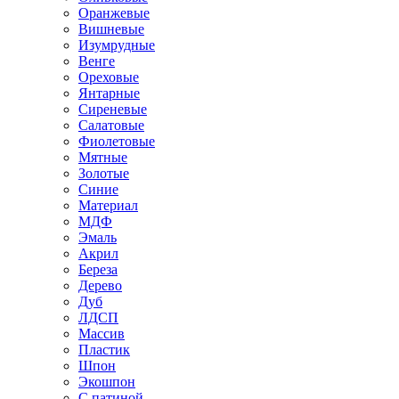
Оранжевые
Вишневые
Изумрудные
Венге
Ореховые
Янтарные
Сиреневые
Салатовые
Фиолетовые
Мятные
Золотые
Синие
Материал
МДФ
Эмаль
Акрил
Береза
Дерево
Дуб
ЛДСП
Массив
Пластик
Шпон
Экошпон
С патиной