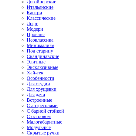
Дизайнерские
Итальянские
Кантри
Классические
Лофт
Модерн
Прованс
Неоклассика
Минимализм
Под старину
Скандинавские
Элитные
Эксклюзивные
Хай-тек
Особенности
Для студии
Для хрущевки
Для дачи
Встроенные
С антресолями
С барной стойкой
С островом
Малогабаритные
Модульные
Скрытые ручки