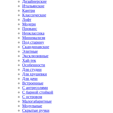
Дизайнерские
Итальянские
Кантри
Классические
Лофт
Модерн
Прованс
Неоклассика
Минимализм
Под старину
Скандинавские
Элитные
Эксклюзивные
Хай-тек
Особенности
Для студии
Для хрущевки
Для дачи
Встроенные
С антресолями
С барной стойкой
С островом
Малогабаритные
Модульные
Скрытые ручки