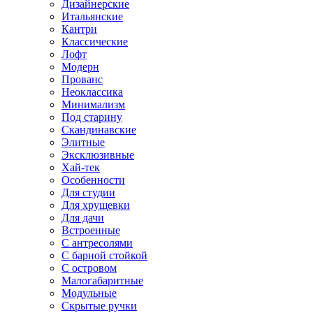
Дизайнерские
Итальянские
Кантри
Классические
Лофт
Модерн
Прованс
Неоклассика
Минимализм
Под старину
Скандинавские
Элитные
Эксклюзивные
Хай-тек
Особенности
Для студии
Для хрущевки
Для дачи
Встроенные
С антресолями
С барной стойкой
С островом
Малогабаритные
Модульные
Скрытые ручки