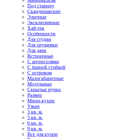
Минимализм
Под старину
Скандинавские
Элитные
Эксклюзивные
Хай-тек
Особенности
Для студии
Для хрущевки
Для дачи
Встроенные
С антресолями
С барной стойкой
С островом
Малогабаритные
Модульные
Скрытые ручки
Размер
Мини-кухни
Узкие
3 кв. м.
5 кв. м.
6 кв. м.
9 кв. м.
Все для кухни