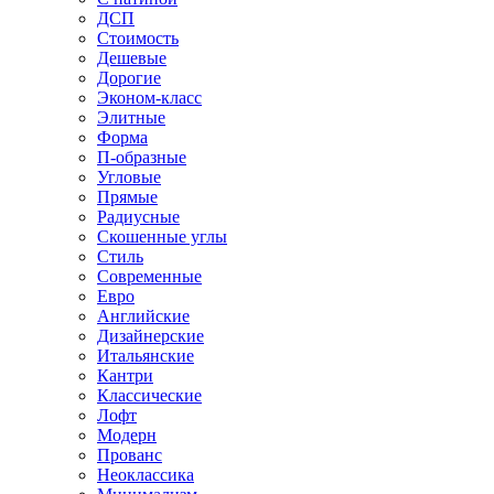
ДСП
Стоимость
Дешевые
Дорогие
Эконом-класс
Элитные
Форма
П-образные
Угловые
Прямые
Радиусные
Скошенные углы
Стиль
Современные
Евро
Английские
Дизайнерские
Итальянские
Кантри
Классические
Лофт
Модерн
Прованс
Неоклассика