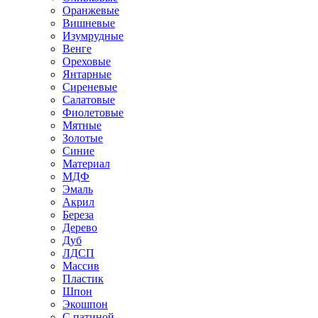
Оранжевые
Вишневые
Изумрудные
Венге
Ореховые
Янтарные
Сиреневые
Салатовые
Фиолетовые
Мятные
Золотые
Синие
Материал
МДФ
Эмаль
Акрил
Береза
Дерево
Дуб
ЛДСП
Массив
Пластик
Шпон
Экошпон
С патиной