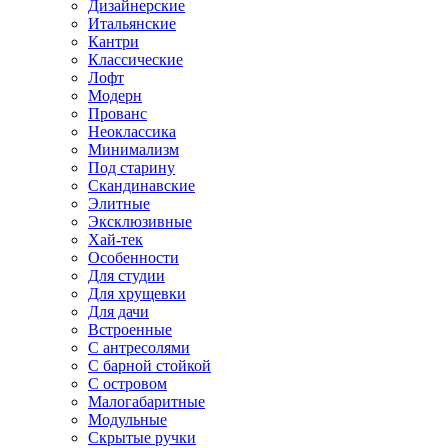
Дизайнерские
Итальянские
Кантри
Классические
Лофт
Модерн
Прованс
Неоклассика
Минимализм
Под старину
Скандинавские
Элитные
Эксклюзивные
Хай-тек
Особенности
Для студии
Для хрущевки
Для дачи
Встроенные
С антресолями
С барной стойкой
С островом
Малогабаритные
Модульные
Скрытые ручки