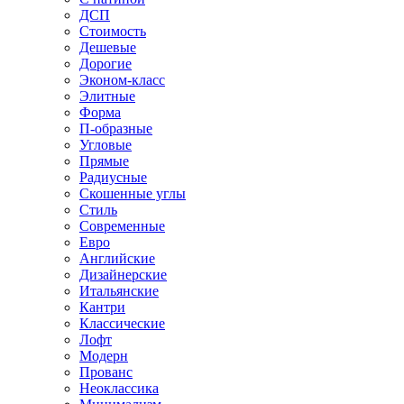
ДСП
Стоимость
Дешевые
Дорогие
Эконом-класс
Элитные
Форма
П-образные
Угловые
Прямые
Радиусные
Скошенные углы
Стиль
Современные
Евро
Английские
Дизайнерские
Итальянские
Кантри
Классические
Лофт
Модерн
Прованс
Неоклассика