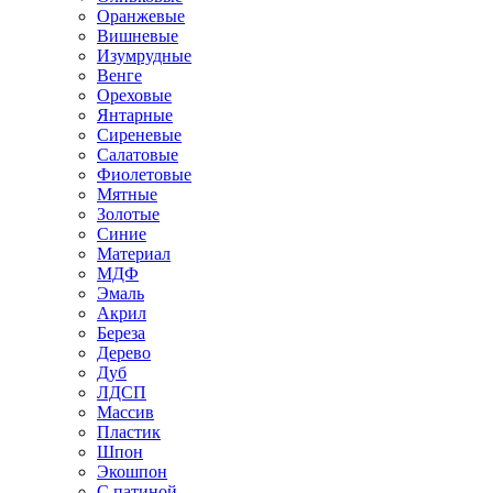
Оранжевые
Вишневые
Изумрудные
Венге
Ореховые
Янтарные
Сиреневые
Салатовые
Фиолетовые
Мятные
Золотые
Синие
Материал
МДФ
Эмаль
Акрил
Береза
Дерево
Дуб
ЛДСП
Массив
Пластик
Шпон
Экошпон
С патиной