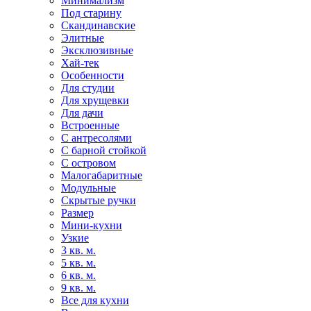
Минимализм
Под старину
Скандинавские
Элитные
Эксклюзивные
Хай-тек
Особенности
Для студии
Для хрущевки
Для дачи
Встроенные
С антресолями
С барной стойкой
С островом
Малогабаритные
Модульные
Скрытые ручки
Размер
Мини-кухни
Узкие
3 кв. м.
5 кв. м.
6 кв. м.
9 кв. м.
Все для кухни