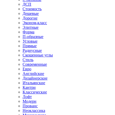
ДСП
Стоимость
Дешевые
Дорогие
Эконом-класс
Элитные
Форма
П-образные
Угловые
Прямые
Радиусные
Скошенные углы
Стиль
Современные
Евро
Английские
Дизайнерские
Итальянские
Кантри
Классические
Лофт
Модерн
Прованс
Неоклассика