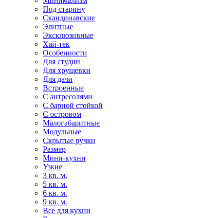
Минимализм
Под старину
Скандинавские
Элитные
Эксклюзивные
Хай-тек
Особенности
Для студии
Для хрущевки
Для дачи
Встроенные
С антресолями
С барной стойкой
С островом
Малогабаритные
Модульные
Скрытые ручки
Размер
Мини-кухни
Узкие
3 кв. м.
5 кв. м.
6 кв. м.
9 кв. м.
Все для кухни