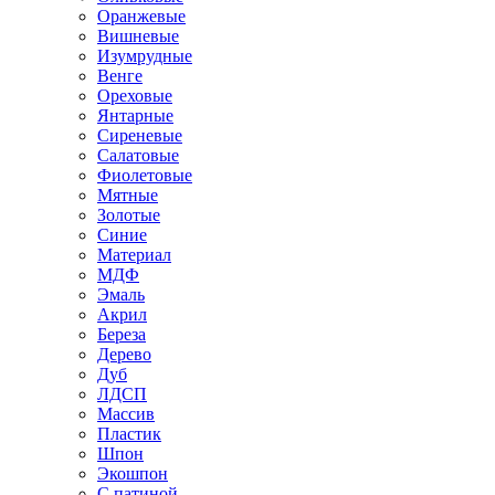
Оранжевые
Вишневые
Изумрудные
Венге
Ореховые
Янтарные
Сиреневые
Салатовые
Фиолетовые
Мятные
Золотые
Синие
Материал
МДФ
Эмаль
Акрил
Береза
Дерево
Дуб
ЛДСП
Массив
Пластик
Шпон
Экошпон
С патиной