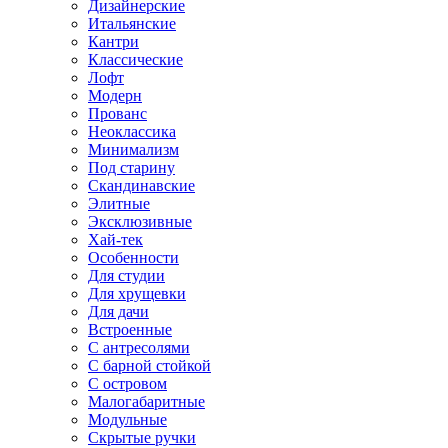
Дизайнерские
Итальянские
Кантри
Классические
Лофт
Модерн
Прованс
Неоклассика
Минимализм
Под старину
Скандинавские
Элитные
Эксклюзивные
Хай-тек
Особенности
Для студии
Для хрущевки
Для дачи
Встроенные
С антресолями
С барной стойкой
С островом
Малогабаритные
Модульные
Скрытые ручки