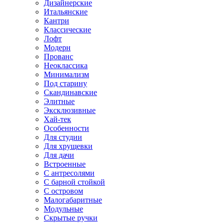
Дизайнерские
Итальянские
Кантри
Классические
Лофт
Модерн
Прованс
Неоклассика
Минимализм
Под старину
Скандинавские
Элитные
Эксклюзивные
Хай-тек
Особенности
Для студии
Для хрущевки
Для дачи
Встроенные
С антресолями
С барной стойкой
С островом
Малогабаритные
Модульные
Скрытые ручки