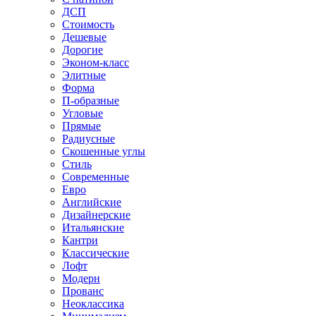
ДСП
Стоимость
Дешевые
Дорогие
Эконом-класс
Элитные
Форма
П-образные
Угловые
Прямые
Радиусные
Скошенные углы
Стиль
Современные
Евро
Английские
Дизайнерские
Итальянские
Кантри
Классические
Лофт
Модерн
Прованс
Неоклассика