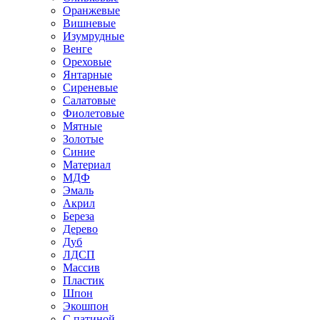
Оранжевые
Вишневые
Изумрудные
Венге
Ореховые
Янтарные
Сиреневые
Салатовые
Фиолетовые
Мятные
Золотые
Синие
Материал
МДФ
Эмаль
Акрил
Береза
Дерево
Дуб
ЛДСП
Массив
Пластик
Шпон
Экошпон
С патиной