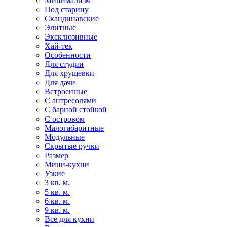
Минимализм
Под старину
Скандинавские
Элитные
Эксклюзивные
Хай-тек
Особенности
Для студии
Для хрущевки
Для дачи
Встроенные
С антресолями
С барной стойкой
С островом
Малогабаритные
Модульные
Скрытые ручки
Размер
Мини-кухни
Узкие
3 кв. м.
5 кв. м.
6 кв. м.
9 кв. м.
Все для кухни