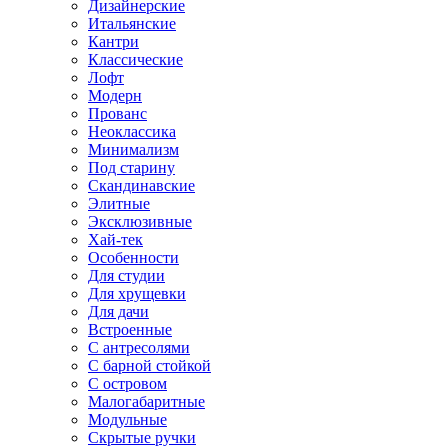
Дизайнерские
Итальянские
Кантри
Классические
Лофт
Модерн
Прованс
Неоклассика
Минимализм
Под старину
Скандинавские
Элитные
Эксклюзивные
Хай-тек
Особенности
Для студии
Для хрущевки
Для дачи
Встроенные
С антресолями
С барной стойкой
С островом
Малогабаритные
Модульные
Скрытые ручки